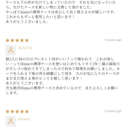
ケースも下の所が欠けてしまっていたので それも気になっていた
ら、欠けたケースを新しい物に交換して頂けました。
やっぱりhimeの携帯ケースは安心して長く使えるのが嬉しいです。
これからもずっと愛用したいと思います！
ありがとうございました。
5 years ago
みるひな
娘2人に母の日のプレゼント何がいい？って聞かれて これが欲し
い！ってHimeの携帯ケースを使いはじめてもうすぐ2年！鏡の縁取り
が少しづつ取れてきてしまったので初めて修理をお願いしました。カ
ードを入れる下地の所も綺麗にして頂き 大のお気に入りのケースが
まだまだ使える事がとっても嬉しく思います！
ありがとうございます。
次も絶対Himeの携帯ケースと決めているので またよろしくお願い
します。
5 years ago
ricoco.