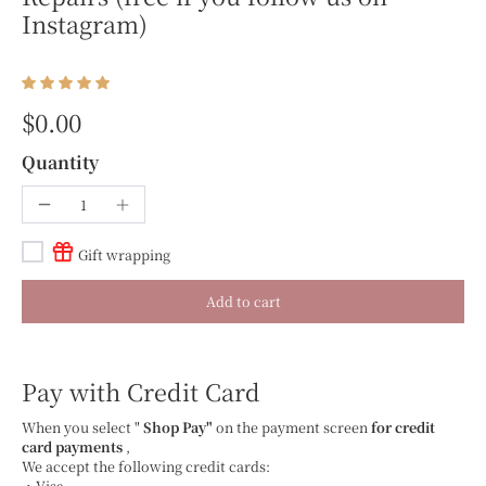
Instagram)
$0.00
Quantity
Gift wrapping
Add to cart
Pay with Credit Card
When you select "
Shop Pay"
on the payment screen
for credit
card payments
,
We accept the following credit cards:
・Visa