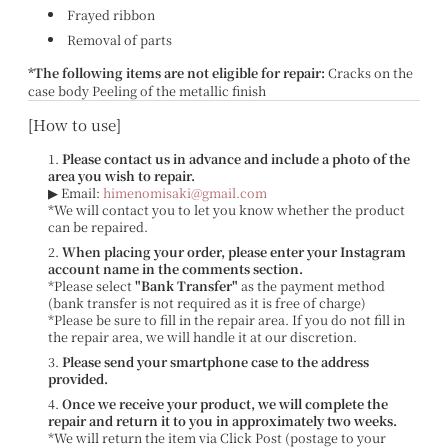
Frayed ribbon
Removal of parts
*The following items are not eligible for repair:
Cracks on the
case body Peeling of the metallic finish
[How to use]
Please contact us in advance and include a photo of the
area you wish to repair.
▶ Email:
himenomisaki@gmail.com
*We will contact you to let you know whether the product
can be repaired.
When placing your order, please enter your Instagram
account name in the comments section.
*Please select
"Bank Transfer"
as the payment method
(bank transfer is not required as it is free of charge)
*Please be sure to fill in the repair area. If you do not fill in
the repair area, we will handle it at our discretion.
Please send your smartphone case to the address
provided.
Once we receive your product, we will complete the
repair and return it to you in approximately two weeks.
*We will return the item via Click Post (postage to your