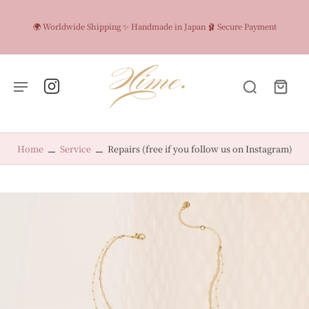
🌍 Worldwide Shipping ✨ Handmade in Japan 🩰 Secure Payment
Home
Service
Repairs (free if you follow us on Instagram)